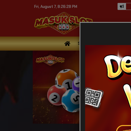
Fri, August 7, 8:26:29 PM
Slot
Live Game