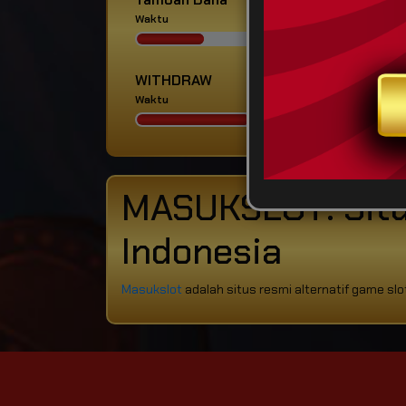
Waktu
ONLINE
WITHDRAW
Waktu
ONLINE
MASUKSLOT: Situs
Indonesia
Masukslot
adalah situs resmi alternatif game sl