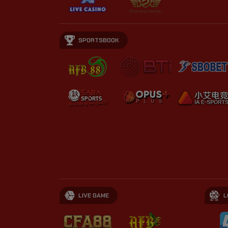
SPORTSBOOK
LIVE GAME
L